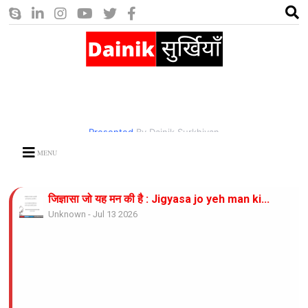
Presented
By Dainik Surkhiyan
MENU
जिज्ञासा जो यह मन की है : Jigyasa jo yeh man ki...
Unknown
-
Jul 13 2026
भीषण गर्मी का कहर : Bhishan garmi ka...
Unknown
-
Jul 13 2026
करो नाथ उपकार: Karo nath....
Unknown
-
Jul 13 2026
जिंदगी साज है ये साज बजाते रहिये : Zindagi Saaz...
Unknown
-
Jul 13 2026