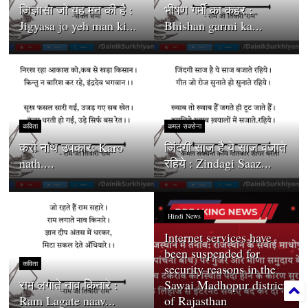
जिज्ञासा जो यह मन की है :
भीषण गर्मी का कहर :
Jigyasa jo yeh man ki...
Bhishan garmi ka...
कविता
कमल सक्सेना
करो नाथ उपकार: Karo
जिंदगी साज है ये साज बजाते
nath....
रहिये : Zindagi Saaz...
Hindi News
Internet services have
been suspended for
कविता
security reasons in the
राम लगाते नाव किनारे :
Sawai Madhopur district
Ram Lagate naav...
of Rajasthan