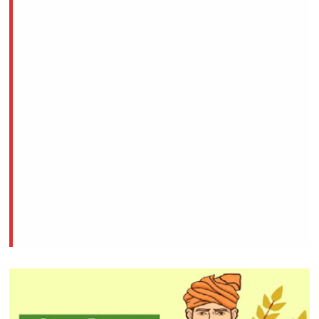
राम लगाते नाव किनारे : Ram Lagate naav...
Unknown
-
Jul 13 2026
Internet services have been suspended for securi
Unknown
-
Jul 09 2026
Earthquake tremors were felt in Maharashtra's Nan
Unknown
-
Jul 09 2026
दिल्ली-NCR में भारी बारिश और जलभराव: Heavy rain and w
Unknown
-
Jul 09 2026
Organizational changes in the Congress : पंजाब कांग्रेस मे
Unknown
-
Jul 09 2026
Security operation in Jammu and Kashmir:..
Unknown
-
Jul 09 2026
Vice President's visit to Odisha:
Unknown
-
Jul 09 2026
UNESCO Agreement between India and Indonesia f
Unknown
-
Jul 09 2026
गृह मंत्रालय की उच्च स्तरीय बैठक: High-level meeting o
Unknown
-
Jul 09 2026
चलों आज हम प्रण कर लें : Chalo Aaj hum pran...