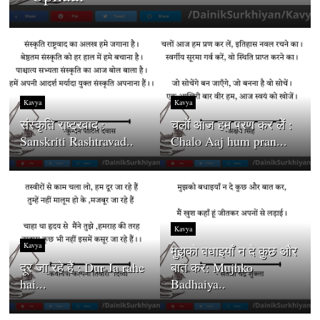
Kavya
Kavya
संस्कृति राष्ट्रवाद :
चलों आज हम प्रण कर लें :
Sanskriti Rashtravad..
Chalo Aaj hum pran...
Kavya
Kavya
मुझको बधाइयाँ न दे कुछ और
दूर जा रहे हैं : Dur Ja rahe
बात कर: Mujhko
hai...
Badhaiya..