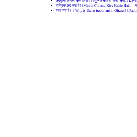
छंदमुक्त कविता कैसे लिखें | आधुनिक कविता कैसे लिखें? | Kav
मात्रिक छंद क्या है? | Matrik Chhand Kise Kahte Hain । मा
बहर क्या है? । Why is Bahar important in Ghazal? | Daini