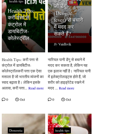
health tips
 of Rajasthan
जो डेंगू
Health Tips:
(Dengue
करी पत्ता से
fever) से बचाने
कंट्रोल में
में मदद कर
डायबिटीज-
सकते हैं?
कोलेस्ट्रॉल
By
Unknown
By
Vaidhvik
Health Tips: करी पत्ता से
नारियल पानी डेंगू से बचाने में
कंट्रोल में डायबिटीज-
मदद कर सकता है, लेकिन यह
कोलेस्ट्रॉलकरी पत्ता एक ऐसा
एक इलाज नहीं है। नारियल पानी
मसाला है जो भारतीय व्यंजनों का
में इलेक्ट्रोलाइट्स होते हैं, जो
स्वाद बढ़ाता है। लेकिन इसके
शरीर को हाइड्रेटेड रखने में
ge 'Prambanan Temple
अलावा, करी पत्ता...
मदद ...
Read more
Read more
0
Oct
0
Oct
Dementia
health tips