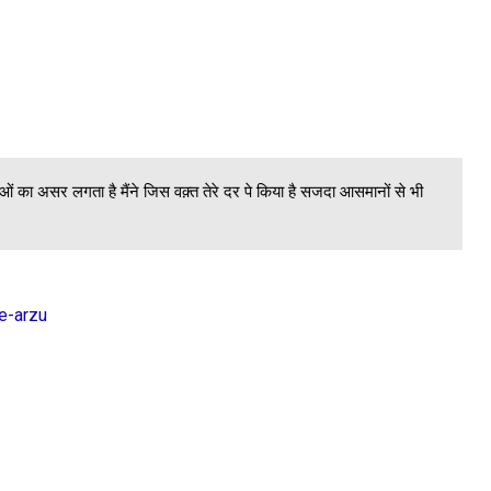
jhko Badhaiya..
 is tarah..
Aaye hai tike...
ुआओं का असर लगता है मैंने जिस वक़्त तेरे दर पे किया है सजदा आसमानों से भी
a sa prem kya koi...
 Hai lage line me sab..
 Jab talak thi...
-e-arzu
at modne ka hunar rakhti...
r
vad..