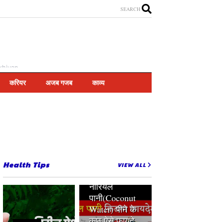
SEARCH
khiyan
करियर
अजब गजब
काव्य
Health Tips
VIEW ALL
Coconut Water
peene ke fayde
नारियल
पानी(Coconut
Water) पीने के
कुछ ऐसे फायदे