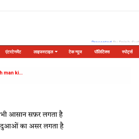
Presented
By Dainik Sur
एंटरटेनमेंट
लाइफस्टाइल
टेक न्यूज
पॉलिटिक्स
स्पोर्ट्स
eh man ki...
..
gi Saaz...
v...