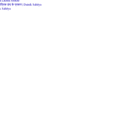
ita Likhna Seekhe
त्रिक छंद के प्रकार | Dainik Sahitya
k Sahitya