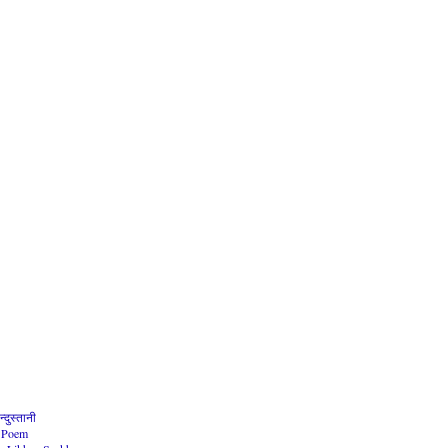
दुस्तानी
e Poem