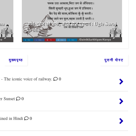
 na
उगते सूरज को सभी, करते रोज प्रणाम : Ugte Suraj
ko bhi....
मुख्यपृष्ठ
पुरानी पोस्ट
दें - The iconic voice of railway.
0
er Sunset
0
ined in Hindi
0