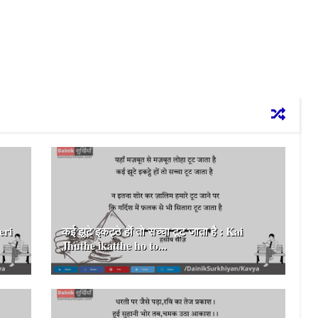
eri
कई झूटे इकट्ठे हों तो सच्चा टूट जाता है : Kai
Jhuthe ikatthe ho to...