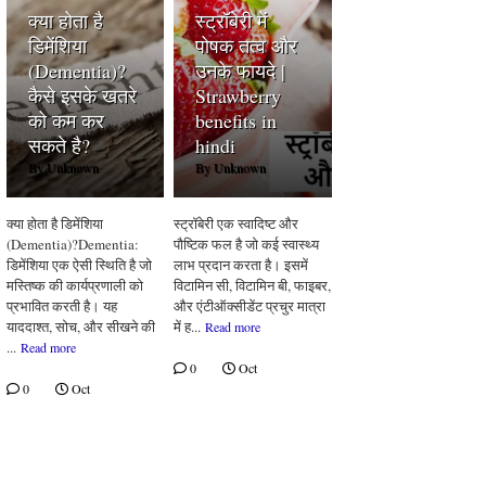
क्या होता है
स्ट्रॉबेरी में
डिमेंशिया
पोषक तत्व और
(Dementia)?
उनके फायदे |
कैसे इसके खतरे
Strawberry
को कम कर
benefits in
सकते है?
hindi
By
Unknown
By
Unknown
क्या होता है डिमेंशिया
स्ट्रॉबेरी एक स्वादिष्ट और
(Dementia)?Dementia:
पौष्टिक फल है जो कई स्वास्थ्य
डिमेंशिया एक ऐसी स्थिति है जो
लाभ प्रदान करता है। इसमें
मस्तिष्क की कार्यप्रणाली को
विटामिन सी, विटामिन बी, फाइबर,
प्रभावित करती है। यह
और एंटीऑक्सीडेंट प्रचुर मात्रा
याददाश्त, सोच, और सीखने की
में ह...
Read more
...
Read more
0
Oct
0
Oct