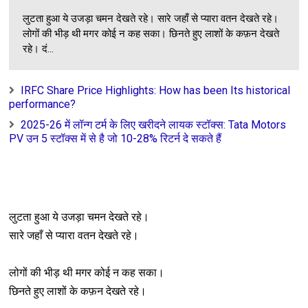
Unknown
-
Jul 08 2026
मुझको बधाइयाँ न दे कुछ और बात कर: Mujhko Badhaiya..
लुटता हुआ ये उजड़ा चमन देखते रहे। सारे जहाँ से प्यारा वतन देखते रहे।
Unknown
-
Jul 08 2026
लोगों की भीड़ थी मगर कोई न कह सका। छिनते हुए लाशों के कफ़न देखते
इस तरह की धृष्टता सरकार दोबारा न करना : is tarah..
रहे। दं...
Unknown
-
Jul 08 2026
प्यार वतन से कर : Pyaar Vatan se...
IRFC Share Price Highlights: How has been Its historical
Unknown
-
Jul 08 2026
performance?
आए हैं टीके विजय के उनकी पेशानी तलक : Aaye hai tike...
2025-26 में लॉन्ग टर्म के लिए खरीदने लायक स्टॉक्स: Tata Motors
Unknown
-
Jul 08 2026
PV उन 5 स्टॉक्स में से है जो 10-28% रिटर्न दे सकते हैं
राधा सा प्रेम क्या कोई कर पाएगा : Radha sa prem kya koi...
Unknown
-
Jul 08 2026
हैं लगे लाइन मे सब पाने को सरकारी मदद : Hai lage line me sa
Unknown
-
Jul 08 2026
जब तलक थी रोशनी साया था मेरे साथ साथ : Jab talak thi...
लुटता हुआ ये उजड़ा चमन देखते रहे।
Unknown
-
Jul 08 2026
किस्मत मोड़ने का हुनर रखती हूँ : Kismat modne ka hunar ra
सारे जहाँ से प्यारा वतन देखते रहे।
Unknown
-
Jul 08 2026
प्रकृति का उपहार : Prakriti Ka Uphaar
लोगों की भीड़ थी मगर कोई न कह सका।
Unknown
-
Jul 18 2026
छिनते हुए लाशों के कफ़न देखते रहे।
संस्कृति राष्ट्रवाद : Sanskriti Rashtravad..