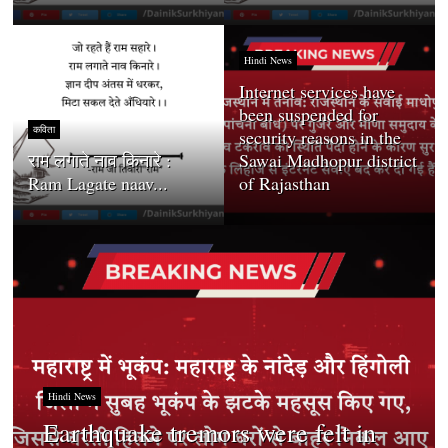
Hindi News
Internet services have
been suspended for
कविता
security reasons in the
राम लगाते नाव किनारे :
Sawai Madhopur district
Ram Lagate naav...
of Rajasthan
Hindi News
Earthquake tremors were felt in