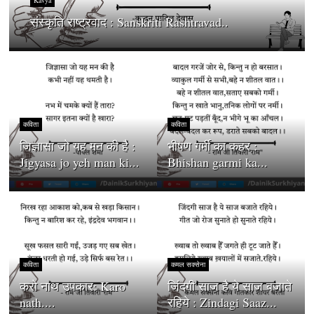
Kavya
संस्कृति राष्ट्रवाद : Sanskriti Rashtravad..
कविता
कविता
जिज्ञासा जो यह मन की है :
भीषण गर्मी का कहर :
Jigyasa jo yeh man ki...
Bhishan garmi ka...
कविता
कमल सक्सेना
करो नाथ उपकार: Karo
जिंदगी साज है ये साज बजाते
nath....
रहिये : Zindagi Saaz...