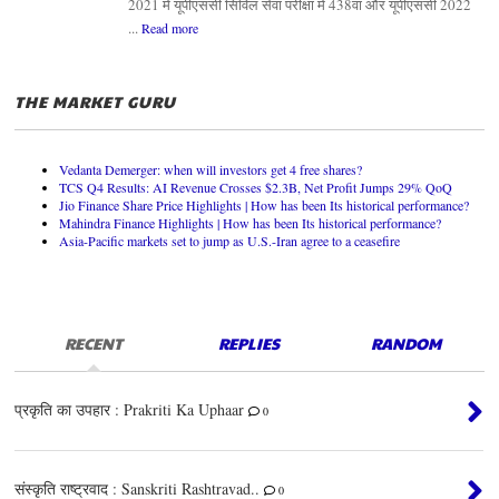
2021 में यूपीएससी सिविल सेवा परीक्षा में 438वां और यूपीएससी 2022
...
Read more
THE MARKET GURU
Vedanta Demerger: when will investors get 4 free shares?
TCS Q4 Results: AI Revenue Crosses $2.3B, Net Profit Jumps 29% QoQ
Jio Finance Share Price Highlights | How has been Its historical performance?
Mahindra Finance Highlights | How has been Its historical performance?
Asia-Pacific markets set to jump as U.S.-Iran agree to a ceasefire
RECENT
REPLIES
RANDOM
प्रकृति का उपहार : Prakriti Ka Uphaar
0
संस्कृति राष्ट्रवाद : Sanskriti Rashtravad..
0