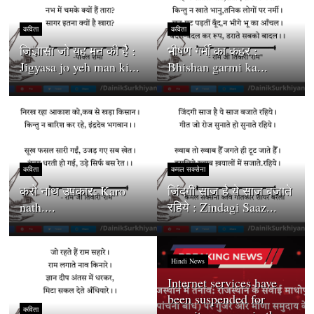
कविता
कविता
जिज्ञासा जो यह मन की है :
भीषण गर्मी का कहर :
Jigyasa jo yeh man ki...
Bhishan garmi ka...
कविता
कमल सक्सेना
करो नाथ उपकार: Karo
जिंदगी साज है ये साज बजाते
nath....
रहिये : Zindagi Saaz...
Hindi News
Internet services have
been suspended for
कविता