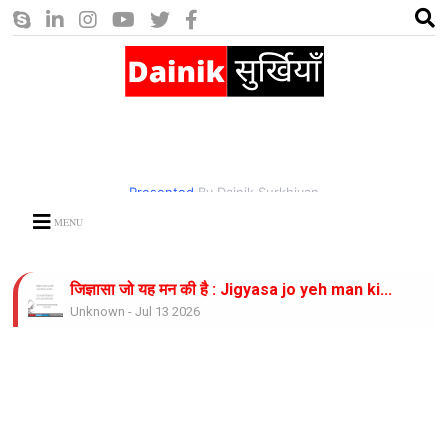
Presented
By Dainik Surkhiyan
MENU
जिज्ञासा जो यह मन की है : Jigyasa jo yeh man ki...
Unknown
-
Jul 13 2026
भीषण गर्मी का कहर : Bhishan garmi ka...
Unknown
-
Jul 13 2026
करो नाथ उपकार: Karo nath....
Unknown
-
Jul 13 2026
जिंदगी साज है ये साज बजाते रहिये : Zindagi Saaz...
Unknown
-
Jul 13 2026