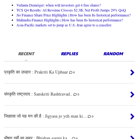
Vedanta Demerger: when will investors get 4 free shares?
TCS Q4 Results: AI Revenue Crosses $2.3B, Net Profit Jumps 29% QoQ
Jio Finance Share Price Highlights | How has been Its historical performance?
Mahindra Finance Highlights | How has been Its historical performance?
Asia-Pacific markets set to jump as U.S.-Iran agree to a ceasefire
RECENT
REPLIES
RANDOM
प्रकृति का उपहार : Prakriti Ka Uphaar
0
संस्कृति राष्ट्रवाद : Sanskriti Rashtravad..
0
जिज्ञासा जो यह मन की है : Jigyasa jo yeh man ki...
0
भीषण गर्मी का कहर : Bhishan garmi ka...
0