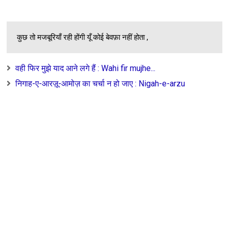
Unknown
-
Jul 18 2026
संस्कृति राष्ट्रवाद : Sanskriti Rashtravad..
Unknown
-
Jul 18 2026
कुछ तो मजबूरियाँ रही होंगी यूँ कोई बेवफ़ा नहीं होता ,
वही फिर मुझे याद आने लगे हैं : Wahi fir mujhe...
निगाह-ए-आरज़ू-आमोज़ का चर्चा न हो जाए : Nigah-e-arzu