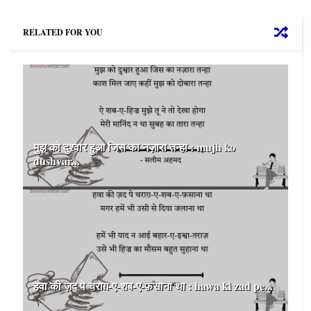
RELATED FOR YOU
मुझ को दुश्वार हुआ जिस का नज़ारा तन्हा : mujh ko
dushvar...
हवा की ज़द पे चराग़-ए-शब-ए-फ़साना था : hawa ki zad pe...