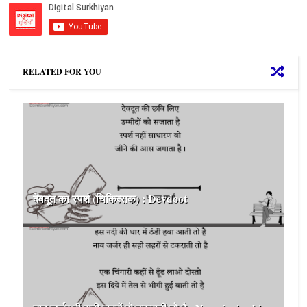
RELATED FOR YOU
देवदूत का स्पर्श (चिकित्सक) : Devdoot