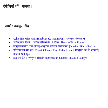
रंगीनियाँ थीं। फ़क़त।
-शमशेर बहादुर सिंह
Acha Sila Mila Hai Muhabbat Ke Naam Par... /गुस्ताख हिन्दुस्तानी
कविता कैसे लिखें – कविता सीखने के 11 टिप्स | How to Write Poem
छंदमुक्त कविता कैसे लिखें | आधुनिक कविता कैसे लिखें? | Kavita Likhna Seekhe
मात्रिक छंद क्या है? | Matrik Chhand Kise Kahte Hain । मात्रिक छंद के प्रकार |
Dainik Sahitya
बहर क्या है? । Why is Bahar important in Ghazal? | Dainik Sahitya