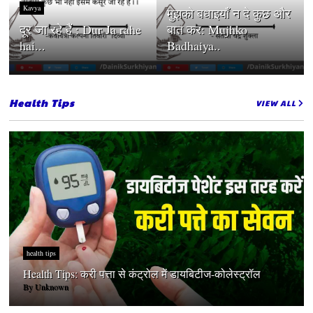
Kavya
मुझको बधाइयाँ न दे कुछ और
दूर जा रहे हैं : Dur Ja rahe
बात कर: Mujhko
hai...
Badhaiya..
Health Tips
VIEW ALL
health tips
Health Tips: करी पत्ता से कंट्रोल में डायबिटीज-कोलेस्ट्रॉल
By
Unknown