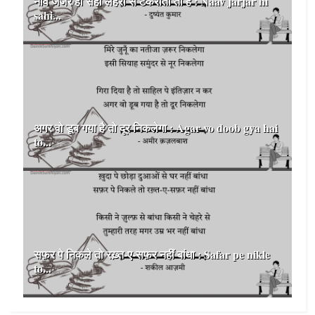
नाव जर्जर ही सही लहरों से टकराती तो है : Naav jarjar hi
sahi...
अगर वो डूब गया है तो दूर निकलेगा : Agar vo doob gya hai
to...
सफ़र पे निकले तो रख़्त-ए-सफ़र नहीं बांधा : Safar pe nikle
to...