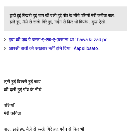
Unknown
-
Jul 09 2026
दूर जा रहे हैं : Dur Ja rahe hai...
Unknown
-
Jul 08 2026
टूटी हुई बिखरी हुई चाय की दली हुई पाँव के नीचे पत्तियाँ मेरी कविता बाल,
मुझको बधाइयाँ न दे कुछ और बात कर: Mujhko Badhaiya..
झड़े हुए, मैले से रूखे, गिरे हुए, गर्दन से फिर भी चिपके ...कुछ ऐसी...
Unknown
-
Jul 08 2026
इस तरह की धृष्टता सरकार दोबारा न करना : is tarah..
हवा की ज़द पे चराग़-ए-शब-ए-फ़साना था : hawa ki zad pe...
Unknown
-
Jul 08 2026
प्यार वतन से कर : Pyaar Vatan se...
आपसी बातों को अख़बार नहीं होने दिया : Aapsi baato...
Unknown
-
Jul 08 2026
आए हैं टीके विजय के उनकी पेशानी तलक : Aaye hai tike...
Unknown
-
Jul 08 2026
राधा सा प्रेम क्या कोई कर पाएगा : Radha sa prem kya koi...
Unknown
-
Jul 08 2026
टूटी हुई बिखरी हुई चाय
हैं लगे लाइन मे सब पाने को सरकारी मदद : Hai lage line me sa
की दली हुई पाँव के नीचे
Unknown
-
Jul 08 2026
जब तलक थी रोशनी साया था मेरे साथ साथ : Jab talak thi...
पत्तियाँ
Unknown
-
Jul 08 2026
किस्मत मोड़ने का हुनर रखती हूँ : Kismat modne ka hunar ra
मेरी कविता
Unknown
-
Jul 08 2026
प्रकृति का उपहार : Prakriti Ka Uphaar
बाल, झड़े हुए, मैले से रूखे, गिरे हुए, गर्दन से फिर भी