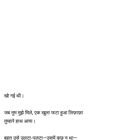
खो गई थी।
जब तुम मुझे मिले, एक खुला फटा हुआ लिफ़ाफ़ा
तुम्हारे हाथ आया।
बहुत उसे उलटा-पलटा—उसमें कुछ न था—