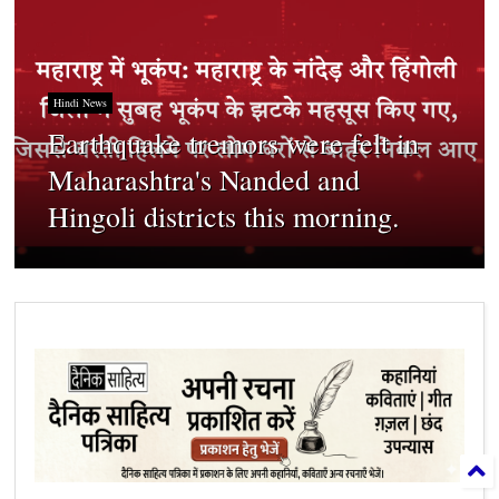
Hindi News
Earthquake tremors were felt in
Maharashtra's Nanded and
Hingoli districts this morning.