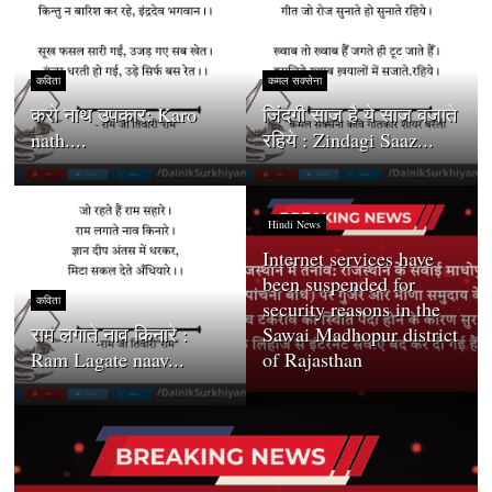
कविता
कमल सक्सेना
करो नाथ उपकार: Karo
जिंदगी साज है ये साज बजाते
nath....
रहिये : Zindagi Saaz...
Hindi News
Internet services have
been suspended for
कविता
security reasons in the
राम लगाते नाव किनारे :
Sawai Madhopur district
Ram Lagate naav...
of Rajasthan