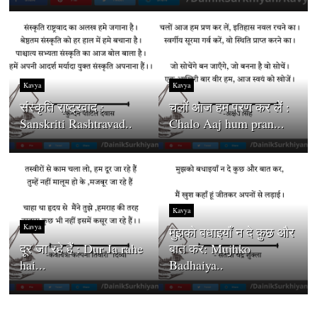
Kavya
Kavya
संस्कृति राष्ट्रवाद :
चलों आज हम प्रण कर लें :
Sanskriti Rashtravad..
Chalo Aaj hum pran...
Kavya
Kavya
मुझको बधाइयाँ न दे कुछ और
दूर जा रहे हैं : Dur Ja rahe
बात कर: Mujhko
hai...
Badhaiya..