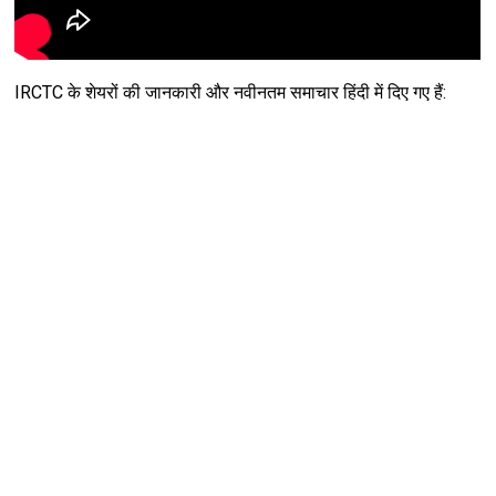
Unknown
-
Jul 13 2026
जिंदगी साज है ये साज बजाते रहिये : Zindagi Saaz...
Unknown
-
Jul 13 2026
IRCTC के शेयरों की जानकारी और नवीनतम समाचार हिंदी में दिए गए हैं: