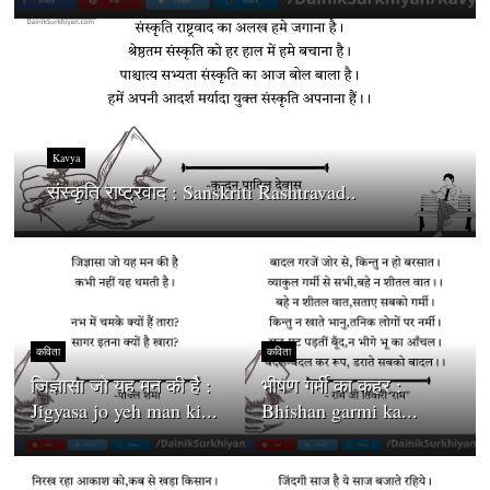
Kavya
संस्कृति राष्ट्रवाद : Sanskriti Rashtravad..
कविता
कविता
जिज्ञासा जो यह मन की है :
भीषण गर्मी का कहर :
Jigyasa jo yeh man ki...
Bhishan garmi ka...