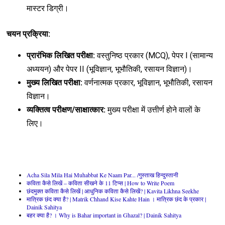
मास्टर डिग्री।
चयन प्रक्रिया:
प्रारंभिक लिखित परीक्षा:
वस्तुनिष्ठ प्रकार (MCQ), पेपर I (सामान्य
अध्ययन) और पेपर II (भूविज्ञान, भूभौतिकी, रसायन विज्ञान)।
मुख्य लिखित परीक्षा:
वर्णनात्मक प्रकार, भूविज्ञान, भूभौतिकी, रसायन
विज्ञान।
व्यक्तित्व परीक्षण/साक्षात्कार:
मुख्य परीक्षा में उत्तीर्ण होने वालों के
लिए।
Acha Sila Mila Hai Muhabbat Ke Naam Par... /गुस्ताख हिन्दुस्तानी
कविता कैसे लिखें – कविता सीखने के 11 टिप्स | How to Write Poem
छंदमुक्त कविता कैसे लिखें | आधुनिक कविता कैसे लिखें? | Kavita Likhna Seekhe
मात्रिक छंद क्या है? | Matrik Chhand Kise Kahte Hain । मात्रिक छंद के प्रकार |
Dainik Sahitya
बहर क्या है? । Why is Bahar important in Ghazal? | Dainik Sahitya