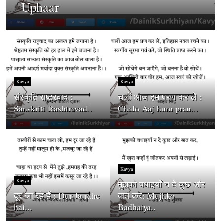
Uphaar
Kavya
Kavya
संस्कृति राष्ट्रवाद :
चलों आज हम प्रण कर लें :
Sanskriti Rashtravad..
Chalo Aaj hum pran...
Kavya
Kavya
मुझको बधाइयाँ न दे कुछ और
दूर जा रहे हैं : Dur Ja rahe
बात कर: Mujhko
hai...
Badhaiya..