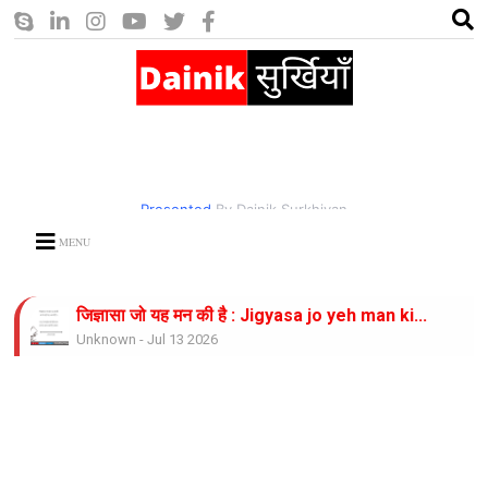
Presented
By Dainik Surkhiyan
MENU
जिज्ञासा जो यह मन की है : Jigyasa jo yeh man ki...
Unknown
-
Jul 13 2026
भीषण गर्मी का कहर : Bhishan garmi ka...
Unknown
-
Jul 13 2026
करो नाथ उपकार: Karo nath....
Unknown
-
Jul 13 2026
जिंदगी साज है ये साज बजाते रहिये : Zindagi Saaz...
Unknown
-
Jul 13 2026