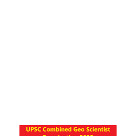
राम लगाते नाव किनारे : Ram Lagate naav...
Unknown
-
Jul 13 2026
Internet services have been suspended for securi
Unknown
-
Jul 09 2026
Earthquake tremors were felt in Maharashtra's Nan
Unknown
-
Jul 09 2026
दिल्ली-NCR में भारी बारिश और जलभराव: Heavy rain and w
Unknown
-
Jul 09 2026
Organizational changes in the Congress : पंजाब कांग्रेस मे
Unknown
-
Jul 09 2026
Security operation in Jammu and Kashmir:..
Unknown
-
Jul 09 2026
Vice President's visit to Odisha:
Unknown
-
Jul 09 2026
UNESCO Agreement between India and Indonesia f
Unknown
-
Jul 09 2026
गृह मंत्रालय की उच्च स्तरीय बैठक: High-level meeting o
Unknown
-
Jul 09 2026
चलों आज हम प्रण कर लें : Chalo Aaj hum pran...