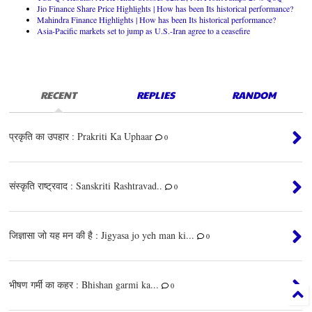
Jio Finance Share Price Highlights | How has been Its historical performance?
Mahindra Finance Highlights | How has been Its historical performance?
Asia-Pacific markets set to jump as U.S.-Iran agree to a ceasefire
RECENT
REPLIES
RANDOM
प्रकृति का उपहार : Prakriti Ka Uphaar
0
संस्कृति राष्ट्रवाद : Sanskriti Rashtravad..
0
जिज्ञासा जो यह मन की है : Jigyasa jo yeh man ki...
0
भीषण गर्मी का कहर : Bhishan garmi ka...
0