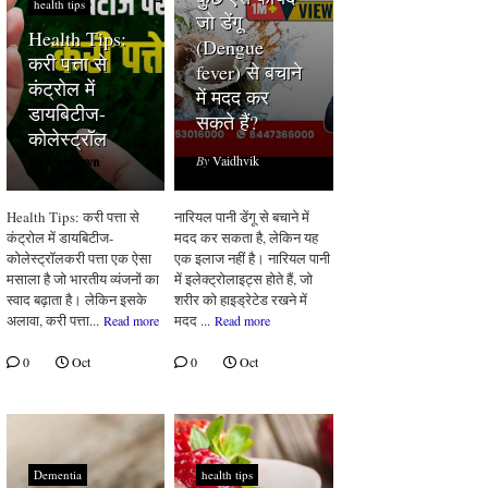
health tips
 of Rajasthan
जो डेंगू
Health Tips:
(Dengue
करी पत्ता से
fever) से बचाने
कंट्रोल में
में मदद कर
डायबिटीज-
सकते हैं?
कोलेस्ट्रॉल
By
Unknown
By
Vaidhvik
Health Tips: करी पत्ता से
नारियल पानी डेंगू से बचाने में
कंट्रोल में डायबिटीज-
मदद कर सकता है, लेकिन यह
कोलेस्ट्रॉलकरी पत्ता एक ऐसा
एक इलाज नहीं है। नारियल पानी
मसाला है जो भारतीय व्यंजनों का
में इलेक्ट्रोलाइट्स होते हैं, जो
स्वाद बढ़ाता है। लेकिन इसके
शरीर को हाइड्रेटेड रखने में
ge 'Prambanan Temple
अलावा, करी पत्ता...
मदद ...
Read more
Read more
0
Oct
0
Oct
Dementia
health tips