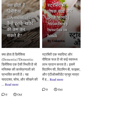
क्या होता है
स्ट्रॉबेरी में
डिमेंशिया
पोषक तत्व और
(Dementia)?
उनके फायदे |
कैसे इसके खतरे
Strawberry
को कम कर
benefits in
सकते है?
hindi
By
Unknown
By
Unknown
क्या होता है डिमेंशिया
स्ट्रॉबेरी एक स्वादिष्ट और
(Dementia)?Dementia:
पौष्टिक फल है जो कई स्वास्थ्य
डिमेंशिया एक ऐसी स्थिति है जो
लाभ प्रदान करता है। इसमें
मस्तिष्क की कार्यप्रणाली को
विटामिन सी, विटामिन बी, फाइबर,
प्रभावित करती है। यह
और एंटीऑक्सीडेंट प्रचुर मात्रा
याददाश्त, सोच, और सीखने की
में ह...
Read more
...
Read more
0
Oct
0
Oct