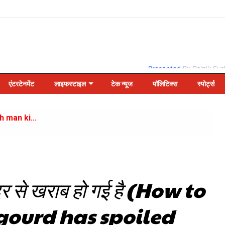
Presented
By Dainik Sur
एंटरटेनमेंट
लाइफस्टाइल
टेक न्यूज
पॉलिटिक्स
स्पोर्ट्स
eh man ki...
..
ंदर से खराब हो गई है (How to
gi Saaz...
gourd has spoiled
v...