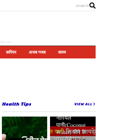
SEARCH
khiyan
करियर
अजब गजब
काव्य
Health Tips
VIEW ALL
Coconut Water
peene ke fayde
नारियल
पानी(Coconut
Water) पीने के
कुछ ऐसे फायदे