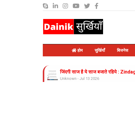
होम
सुर्खियाँ
बिजनेस
जिंदगी साज है ये साज बजाते रहिये : Zinda
Unknown
-
Jul 13 2026
राम लगाते नाव किनारे : Ram Lagate naa
Unknown
-
Jul 13 2026
Internet services have been sus
Unknown
-
Jul 09 2026
Earthquake tremors were felt in 
Unknown
-
Jul 09 2026
दिल्ली-NCR में भारी बारिश और जलभराव
Unknown
-
Jul 09 2026