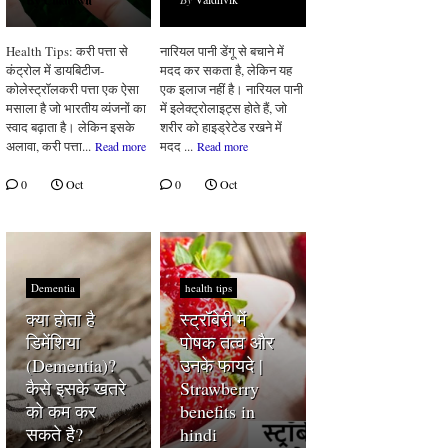
Health Tips: करी पत्ता से
नारियल पानी डेंगू से बचाने में
कंट्रोल में डायबिटीज-
मदद कर सकता है, लेकिन यह
कोलेस्ट्रॉलकरी पत्ता एक ऐसा
एक इलाज नहीं है। नारियल पानी
मसाला है जो भारतीय व्यंजनों का
में इलेक्ट्रोलाइट्स होते हैं, जो
स्वाद बढ़ाता है। लेकिन इसके
शरीर को हाइड्रेटेड रखने में
अलावा, करी पत्ता...
मदद ...
Read more
Read more
0
Oct
0
Oct
Dementia
health tips
क्या होता है
स्ट्रॉबेरी में
डिमेंशिया
पोषक तत्व और
(Dementia)?
उनके फायदे |
कैसे इसके खतरे
Strawberry
को कम कर
benefits in
सकते है?
hindi