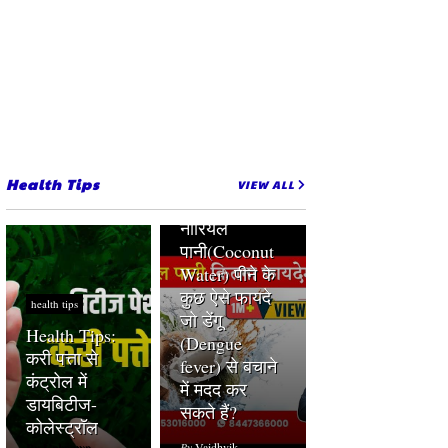
ge 'Prambanan Temple
Health Tips
VIEW ALL
Coconut Water
peene ke fayde
नारियल
पानी(Coconut
Water) पीने के
कुछ ऐसे फायदे
health tips
जो डेंगू
Health Tips:
(Dengue
करी पत्ता से
fever) से बचाने
कंट्रोल में
में मदद कर
डायबिटीज-
सकते हैं?
कोलेस्ट्रॉल
By
Unknown
By
Vaidhvik