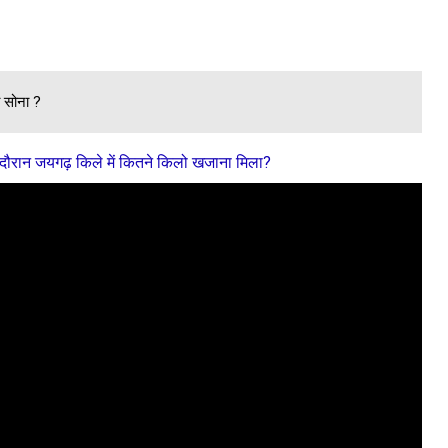
Aaye hai tike...
a sa prem kya koi...
ा सोना ?
 Hai lage line me sab..
 Jab talak thi...
रान जयगढ़ किले में कितने किलो खजाना मिला?
at modne ka hunar rakhti...
r
vad..
eh man ki...
..