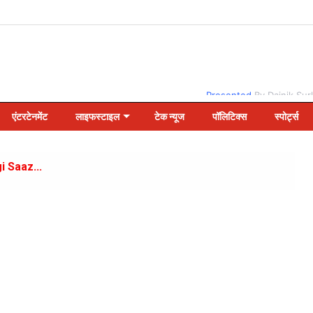
Presented
By Dainik Sur
एंटरटेनमेंट
लाइफस्टाइल
टेक न्यूज
पॉलिटिक्स
स्पोर्ट्स
gi Saaz...
v...
pended for security reasons in the Sawai Madhopur district
Maharashtra's Nanded and Hingoli districts this morning.
: Heavy rain and waterlogging in Delhi-NCR: