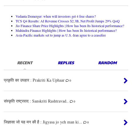
Vedanta Demerger: when will investors get 4 free shares?
TCS Q4 Results: AI Revenue Crosses $2.3B, Net Profit Jumps 29% QoQ
Jio Finance Share Price Highlights | How has been Its historical performance?
Mahindra Finance Highlights | How has been Its historical performance?
Asia-Pacific markets set to jump as U.S.-Iran agree to a ceasefire
RECENT
REPLIES
RANDOM
प्रकृति का उपहार : Prakriti Ka Uphaar
0
संस्कृति राष्ट्रवाद : Sanskriti Rashtravad..
0
जिज्ञासा जो यह मन की है : Jigyasa jo yeh man ki...
0