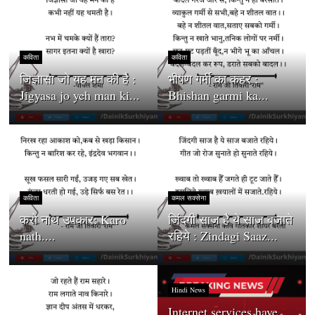
कविता
कविता
जिज्ञासा जो यह मन की है :
भीषण गर्मी का कहर :
Jigyasa jo yeh man ki...
Bhishan garmi ka...
कविता
कमल सक्सेना
करो नाथ उपकार: Karo
जिंदगी साज है ये साज बजाते
nath....
रहिये : Zindagi Saaz...
Hindi News
Internet services have