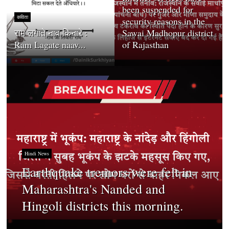
been suspended for
कविता
security reasons in the
राम लगाते नाव किनारे :
Sawai Madhopur district
Ram Lagate naav...
of Rajasthan
Hindi News
Earthquake tremors were felt in
Maharashtra's Nanded and
Hingoli districts this morning.