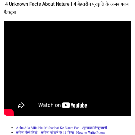
Unknown
-
Jul 13 2026
4 Unknown Facts About Nature | 4 बेहतरीन प्रकृति के अजब गजब
भीषण गर्मी का कहर : Bhishan garmi ka...
फैक्ट्स
Unknown
-
Jul 13 2026
करो नाथ उपकार: Karo nath....
Unknown
-
Jul 13 2026
Acha Sila Mila Hai Muhabbat Ke Naam Par... /गुस्ताख हिन्दुस्तानी
कविता कैसे लिखें – कविता सीखने के 11 टिप्स | How to Write Poem