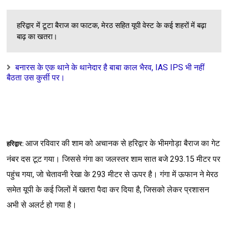
Unknown
-
Jul 08 2026
मुझको बधाइयाँ न दे कुछ और बात कर: Mujhko Badhaiya..
हरिद्वार में टूटा बैराज का फाटक, मेरठ सहित यूपी वेस्ट के कई शहरों में बढ़ा
Unknown
-
Jul 08 2026
इस तरह की धृष्टता सरकार दोबारा न करना : is tarah..
बाढ़ का खतरा।
Unknown
-
Jul 08 2026
प्यार वतन से कर : Pyaar Vatan se...
बनारस के एक थाने के थानेदार है बाबा काल भैरव, IAS IPS भी नहीं
Unknown
-
Jul 08 2026
बैठता उस कुर्सी पर।
आए हैं टीके विजय के उनकी पेशानी तलक : Aaye hai tike...
Unknown
-
Jul 08 2026
राधा सा प्रेम क्या कोई कर पाएगा : Radha sa prem kya koi...
Unknown
-
Jul 08 2026
हैं लगे लाइन मे सब पाने को सरकारी मदद : Hai lage line me sa
Unknown
-
Jul 08 2026
आज
रविवार
की
शाम
को
अचानक
से
हरिद्वार
के
भीमगोड़ा
बैराज
का
गेट
हरिद्वार:
जब तलक थी रोशनी साया था मेरे साथ साथ : Jab talak thi...
नंबर
दस
टूट
गया।
जिससे
गंगा
का
जलस्तर
शाम
सात
बजे
293.15
मीटर
पर
Unknown
-
Jul 08 2026
किस्मत मोड़ने का हुनर रखती हूँ : Kismat modne ka hunar ra
पहुंच
गया
,
जो
चेतावनी
रेखा
के
293
मीटर
से
ऊपर
है।
गंगा
में
ऊफान
ने
मेरठ
Unknown
-
Jul 08 2026
समेत
यूपी
के
कई
जिलों
में
खतरा
पैदा
कर
दिया
है
,
जिसको
लेकर
प्रशासन
प्रकृति का उपहार : Prakriti Ka Uphaar
अभी
से
अलर्ट
हो
गया
है।
Unknown
-
Jul 18 2026
संस्कृति राष्ट्रवाद : Sanskriti Rashtravad..