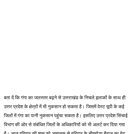
बता
दें
कि
गंगा
का
जलस्तर
बढ़ने
से
उत्तराखंड
के
निचले
इलाकों
के
साथ
ही
उत्तर
प्रदेश
के
क्षेत्रों
में
भी
नुकसान
हो
सकता
है।
जिसमें
वेस्ट
यूपी
के
कई
जिलों
में
गंगा
का
पानी
नुकसान
पहुंचा
सकता
है।
इसलिए
उत्तर
प्रदेश
सिंचाई
विभाग
की
ओर
से
संबंधित
जिलों
के
अधिकारियों
को
भी
अलर्ट
कर
दिया
गया
है।
आज
रविवार
की
शाम
को
अचानक
से
हरिद्वार
के
भीमगोड़ा
बैराज
का
गेट