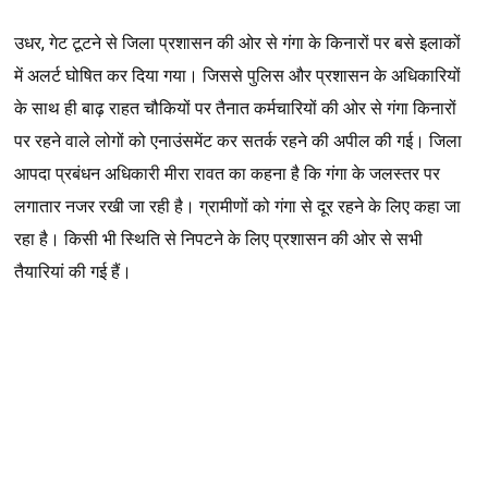
उधर
,
गेट
टूटने
से
जिला
प्रशासन
की
ओर
से
गंगा
के
किनारों
पर
बसे
इलाकों
में
अलर्ट
घोषित
कर
दिया
गया।
जिससे
पुलिस
और
प्रशासन
के
अधिकारियों
के
साथ
ही
बाढ़
राहत
चौकियों
पर
तैनात
कर्मचारियों
की
ओर
से
गंगा
किनारों
पर
रहने
वाले
लोगों
को
एनाउंसमेंट
कर
सतर्क
रहने
की
अपील
की
गई।
जिला
आपदा
प्रबंधन
अधिकारी
मीरा
रावत
का
कहना
है
कि
गंगा
के
जलस्तर
पर
लगातार
नजर
रखी
जा
रही
है।
ग्रामीणों
को
गंगा
से
दूर
रहने
के
लिए
कहा
जा
रहा
है।
किसी
भी
स्थिति
से
निपटने
के
लिए
प्रशासन
की
ओर
से
सभी
तैयारियां
की
गई
हैं।