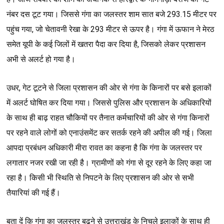
नंबर
दस
टूट
गया।
जिससे
गंगा
का
जलस्तर
शाम
सात
बजे
293.15
मीटर
पर
पहुंच
गया
,
जो
चेतावनी
रेखा
के
293
मीटर
से
ऊपर
है।
गंगा
में
ऊफान
ने
मेरठ
समेत
यूपी
के
कई
जिलों
में
खतरा
पैदा
कर
दिया
है
,
जिसको
लेकर
प्रशासन
अभी
से
अलर्ट
हो
गया
है।
उधर
,
गेट
टूटने
से
जिला
प्रशासन
की
ओर
से
गंगा
के
किनारों
पर
बसे
इलाकों
में
अलर्ट
घोषित
कर
दिया
गया।
जिससे
पुलिस
और
प्रशासन
के
अधिकारियों
के
साथ
ही
बाढ़
राहत
चौकियों
पर
तैनात
कर्मचारियों
की
ओर
से
गंगा
किनारों
पर
रहने
वाले
लोगों
को
एनाउंसमेंट
कर
सतर्क
रहने
की
अपील
की
गई।
जिला
आपदा
प्रबंधन
अधिकारी
मीरा
रावत
का
कहना
है
कि
गंगा
के
जलस्तर
पर
लगातार
नजर
रखी
जा
रही
है।
ग्रामीणों
को
गंगा
से
दूर
रहने
के
लिए
कहा
जा
रहा
है।
किसी
भी
स्थिति
से
निपटने
के
लिए
प्रशासन
की
ओर
से
सभी
तैयारियां
की
गई
हैं।
बता
दें
कि
गंगा
का
जलस्तर
बढ़ने
से
उत्तराखंड
के
निचले
इलाकों
के
साथ
ही