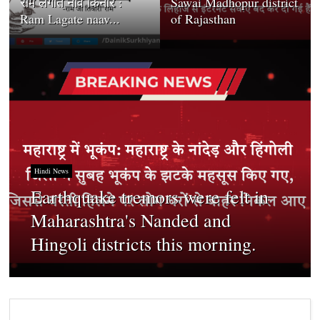
राम लगाते नाव किनारे :
Sawai Madhopur district
Ram Lagate naav...
of Rajasthan
Hindi News
Earthquake tremors were felt in
Maharashtra's Nanded and
Hingoli districts this morning.