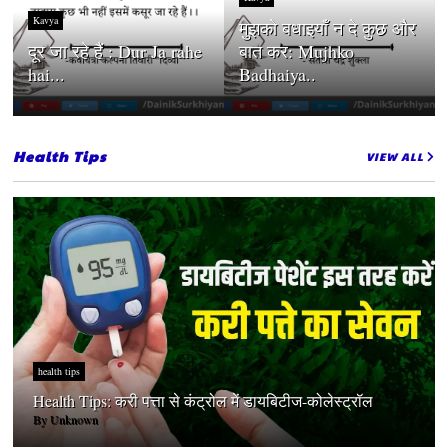
Kavya
मुझको बधाइयाँ न दे कुछ और
दूर जा रहे हैं : Dur Ja rahe
बात कर: Mujhko
hai...
Badhaiya..
Health Tips
VIEW ALL
health tips
Health Tips: करी पत्ता से कंट्रोल में डायबिटीज-कोलेस्ट्रॉल
By
Unknown