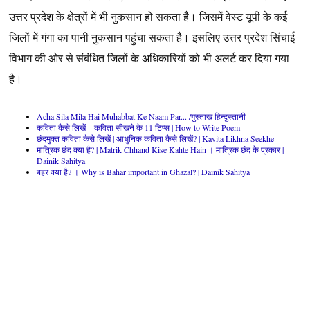
उत्तर
प्रदेश
के
क्षेत्रों
में
भी
नुकसान
हो
सकता
है।
जिसमें
वेस्ट
यूपी
के
कई
जिलों
में
गंगा
का
पानी
नुकसान
पहुंचा
सकता
है।
इसलिए
उत्तर
प्रदेश
सिंचाई
विभाग
की
ओर
से
संबंधित
जिलों
के
अधिकारियों
को
भी
अलर्ट
कर
दिया
गया
है।
Acha Sila Mila Hai Muhabbat Ke Naam Par... /गुस्ताख हिन्दुस्तानी
कविता कैसे लिखें – कविता सीखने के 11 टिप्स | How to Write Poem
छंदमुक्त कविता कैसे लिखें | आधुनिक कविता कैसे लिखें? | Kavita Likhna Seekhe
मात्रिक छंद क्या है? | Matrik Chhand Kise Kahte Hain । मात्रिक छंद के प्रकार |
Dainik Sahitya
बहर क्या है? । Why is Bahar important in Ghazal? | Dainik Sahitya