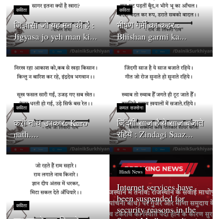
कविता
कविता
जिज्ञासा जो यह मन की है :
भीषण गर्मी का कहर :
Jigyasa jo yeh man ki...
Bhishan garmi ka...
कविता
कमल सक्सेना
करो नाथ उपकार: Karo
जिंदगी साज है ये साज बजाते
nath....
रहिये : Zindagi Saaz...
Hindi News
Internet services have
been suspended for
कविता
security reasons in the